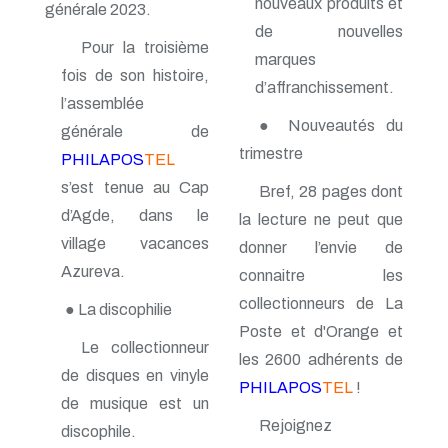
nouveaux produits et
n° 69 - Octobre 1997
générale 2023.
n° 68 - Juillet 1997
de nouvelles
n° 67 - Avril 1997
Pour la troisième
marques
n° 66 - Janvier 1997
fois de son histoire,
n° 65 - Octobre 1996
d’affranchissement.
l’assemblée
n° 64 - Juillet 1996
n° 63 - Avril 1996
● Nouveautés du
générale de
n° 62 - Janvier 1996
trimestre
PHILAPOS
TEL
n° 61 - Octobre 1995
n° 60 - Juillet 1995
s’est tenue au Cap
Bref, 28 pages dont
n° 59 - Avril 1995
d’Agde, dans le
la lecture ne peut que
n° 58 - Janvier 1995
village vacances
n° 57 - Octobre 1994
donner l’envie de
n° 56 - Juillet 1994
Azureva.
connaitre les
n° 55 - Avril 1994
collectionneurs de La
n° 54 - Janvier 1994
● La discophilie
n° 53 - Octobre 1993
Poste et d'Orange et
n° 52 - Juillet 1993
Le collectionneur
les 2600 adhérents de
n° 51 - Avril 1993
de disques en vinyle
n° 50 - Janvier 1993
PHILAPOS
TEL
!
de musique est un
n° 49 - Octobre 1992
n° 48 - Juillet 1992
Rejoignez
discophile.
n° 47 - Avril 1992