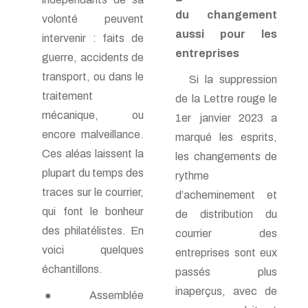
n° 116 - Juillet 2003
du changement
volonté peuvent
n° 115 - Avril 2003
aussi pour les
n° 114 - Janvier 2003
intervenir : faits de
n° 113 - Octobre 2002
entreprises
guerre, accidents de
n° 112 - Juillet 2002
transport, ou dans le
n° 111 - Avril 2002
Si la suppression
n° 110 - Janvier 2002
traitement
de la Lettre rouge le
n° 109 - Octobre 2001
mécanique, ou
1er janvier 2023 a
n° 108 -Juillet 2001
n° 107 - Avril 2001
encore malveillance.
marqué les esprits,
n° 106 - Janvier 2001
Ces aléas laissent la
les changements de
n° 105 - Octobre 2000
plupart du temps des
n° 104 - Juillet 2000
rythme
n° 103 - Avril 2000
traces sur le courrier,
d’acheminement et
n° 102 - Janvier 2000
qui font le bonheur
de distribution du
n° 100/01 - Octobre 1999
n° 99 - Avril 1999
des philatélistes. En
courrier des
n° 74 - Janvier 1999
voici quelques
entreprises sont eux
n° 73 - Octobre 1998
échantillons.
n° 72 - Juillet 1998
passés plus
n° 71 - Avril 1998
inaperçus, avec de
● Assemblée
n° 70 - Janvier 1998