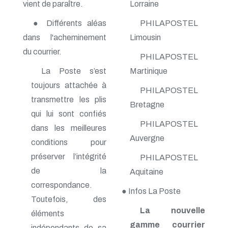
vient de paraître.
Lorraine
n° 138 - Janvier 2009
n° 137 - Octobre 2008
● Différents aléas
PHILAPOSTEL
n° 136 - Juillet 2008
dans l'acheminement
Limousin
n° 135 - Avril 2008
n° 134 - Janvier 2008
du courrier.
PHILAPOSTEL
n° 133 - Octobre 2007
La Poste s’est
Martinique
n° 132 - Juillet 2007
n° 131 - Avril 2007
toujours attachée à
PHILAPOSTEL
n° 130 - Janvier 2007
transmettre les plis
n° 129 - Octobre 2006
Bretagne
n° 128 - Juillet 2006
qui lui sont confiés
n° 127 - Avril 2006
PHILAPOSTEL
dans les meilleures
n° 126 - Janvier 2006
Auvergne
conditions pour
n° 125 - Octobre 2005
n° 124 - Juillet 2005
préserver l’intégrité
PHILAPOSTEL
n° 123 - Avril 2005
de la
Aquitaine
n° 122 - Janvier 2005
n° 121 - Octobre 2004
correspondance.
● Infos La Poste
n° 120 - Juillet 2004
Toutefois, des
n° 119 - Avril 2004
La nouvelle
éléments
n° 118 - Janvier 2004
n° 117 - Octobre 2003
gamme courrier
indépendants de sa