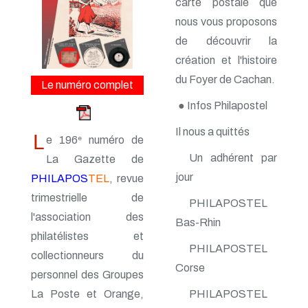
carte postale que
n° 161 - Octobre 2014
n° 160 - Juillet 2014
nous vous proposons
n° 159 - Avril 2014
de découvrir la
n° 158 - Janvier 2014
création et l'histoire
n° 157 - Octobre 2013
n° 156 -Juillet 2013
du Foyer de Cachan.
Le numéro complet
n° 155 - Avril 2013
n° 154 - Janvier 2013
● Infos Philapostel
n° 153 - Octobre 2012
n° 152 - Juillet 2012
Il nous a quittés
L
e 196
numéro de
e
n° 151 - Avril 2012
n° 150 - Janvier 2012
Un adhérent par
La Gazette de
n° 149 - Octobre 2011
jour
PHILAPOS
TEL
, revue
n° 148 - Juillet 2011
trimestrielle de
n° 147 - Avril 2011
PHILAPOSTEL
n° 146 - Janvier 2011
l'association des
Bas-Rhin
n° 145 - Octobre 2010
philatélistes et
n° 144 - Juillet 2010
PHILAPOSTEL
n° 143 - Avril 2010
collectionneurs du
n° 142 - Janvier 2010
Corse
personnel des Groupes
n° 141 - Octobre 2009
La Poste et Orange,
PHILAPOSTEL
n° 140 - Juillet 2009
n° 139 - Avril 2009