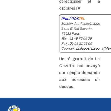
collectionner et à
n° 24 - 4e trim. 1985
n° 23 - 3e trim. 1985
découvrir ! ■
n° 22 - 2e trim. 1985
n° 21 - 1er trim. 1985
PHILAPOS
TEL
n° 20 - 4e trim. 1984
Maison des Associations
n° 19 - 3e trim. 1984
8 rue Brillat Savarin
n° 18 - 2e trim. 1984
75013 Paris
n° 17 - 1er trim. 1984
Tél. : 01 49 70 09 36
n° 16 - 4e trim. 1983
Fax : 01 53 21 08 65
n° 15 - 3e trim. 1983
Courriel :
philapostel.secnat@or
n° 14 - 2e trim. 1983
n° 13 - 1er trim. 1983
Un n° gratuit de La
n° 12 - 4e trim. 1982
Gazette est envoyé
n° 11 - 3e trim. 1982
n° 10 - 2e trim. 1982
sur simple demande
n° 9 - 1er trim. 1982
aux adresses ci-
n° 8 - 4e trim. 1981
n° 7 - 3e trim. 1981
dessus.
n° 6 - 2e trim. 1981
n° 5 - 1er trim. 1981
n° 4 - 4e trim. 1980
n° 3 - 3e trim. 1980
n° 2 - 2e trim. 1980