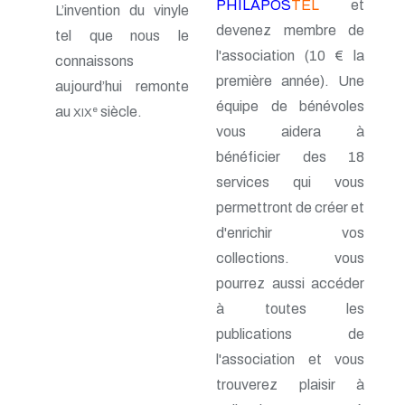
PHILAPOS
TEL
et
L’invention du vinyle
n° 46 - Janvier 1992
devenez membre de
n° 45 - Octobre 1991
tel que nous le
n° 44 - Juillet 1991
l'association (10 € la
connaissons
n° 43 - Février 1991
première année). Une
aujourd’hui remonte
n° 42 - 1990
n° 41 - 1990
équipe de bénévoles
au
siècle.
e
XIX
n° 40 - 1990
vous aidera à
n° 39 - 1989
bénéficier des 18
n° 38 - 1989
n° 37 - 1989
services qui vous
n° 36 - 1e trim 1989
permettront de créer et
n° 35 - 3e trim 1988
n° 34 - 2e trim 1988
d'enrichir vos
n° 33 - 1er trim 1988
collections. vous
n° 32 - 4e trim. 1987
pourrez aussi accéder
n° 31 - 3e trim. 1987
n° 30 - 2e trim. 1987
à toutes les
n° 29 - 1er trim. 1987
publications de
n° 28 - 4e trim. 1986
n° 27 - 3e trim. 1986
l'association et vous
n° 26 - 2e trim. 1986
trouverez plaisir à
n° 25 - 1er trim. 1986