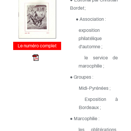
n° 163 - Avril 2015
n° 162 - Janvier 2015
Bordet;
n° 161 - Octobre 2014
n° 160 - Juillet 2014
● Association :
n° 159 - Avril 2014
exposition
n° 158 - Janvier 2014
n° 157 - Octobre 2013
philatélique
n° 156 -Juillet 2013
Le numéro complet
d'automne ;
n° 155 - Avril 2013
n° 154 - Janvier 2013
le service de
n° 153 - Octobre 2012
n° 152 - Juillet 2012
marocphilie ;
n° 151 - Avril 2012
● Groupes :
n° 150 - Janvier 2012
n° 149 - Octobre 2011
Midi-Pyrénées ;
n° 148 - Juillet 2011
n° 147 - Avril 2011
Exposition à
n° 146 - Janvier 2011
n° 145 - Octobre 2010
Bordeaux ;
n° 144 - Juillet 2010
n° 143 - Avril 2010
● Marcophilie :
n° 142 - Janvier 2010
les oblitérations,
n° 141 - Octobre 2009