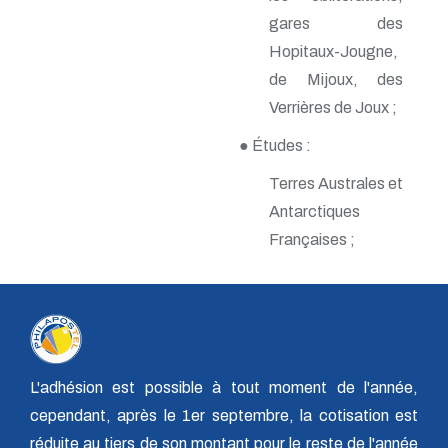
n° 140 - Juillet 2009
gares des
n° 139 - Avril 2009
Hopitaux-Jougne,
n° 138 - Janvier 2009
n° 137 - Octobre 2008
de Mijoux, des
n° 136 - Juillet 2008
Verrières de Joux ;
n° 135 - Avril 2008
n° 134 - Janvier 2008
● Études :
n° 133 - Octobre 2007
n° 132 - Juillet 2007
Terres Australes et
n° 131 - Avril 2007
Antarctiques
n° 130 - Janvier 2007
n° 129 - Octobre 2006
Françaises ;
n° 128 - Juillet 2006
n° 127 - Avril 2006
n° 126 - Janvier 2006
n° 125 - Octobre 2005
n° 124 - Juillet 2005
n° 123 - Avril 2005
n° 122 - Janvier 2005
L'adhésion est possible à tout moment de l'année,
n° 121 - Octobre 2004
cependant, après le 1er septembre, la cotisation est
n° 120 - Juillet 2004
n° 119 - Avril 2004
réduite au tiers de son montant pour le reste de l'année