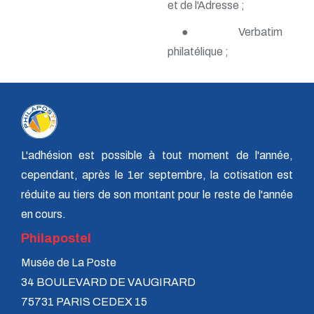
et de l'Adresse ;
n° 138 - Janvier 2009
n° 137 - Octobre 2008
● Verbatim
n° 136 - Juillet 2008
philatélique ;
n° 135 - Avril 2008
n° 134 - Janvier 2008
n° 133 - Octobre 2007
n° 132 - Juillet 2007
n° 131 - Avril 2007
n° 130 - Janvier 2007
n° 129 - Octobre 2006
n° 128 - Juillet 2006
L'adhésion est possible à tout moment de l'année,
n° 127 - Avril 2006
cependant, après le 1er septembre, la cotisation est
n° 126 - Janvier 2006
réduite au tiers de son montant pour le reste de l'année
n° 125 - Octobre 2005
n° 124 - Juillet 2005
en cours.
n° 123 - Avril 2005
Philapostel
n° 122 - Janvier 2005
n° 121 - Octobre 2004
Musée de La Poste
n° 120 - Juillet 2004
n° 119 - Avril 2004
34 BOULEVARD DE VAUGIRARD
n° 118 - Janvier 2004
75731 PARIS CEDEX 15
n° 117 - Octobre 2003