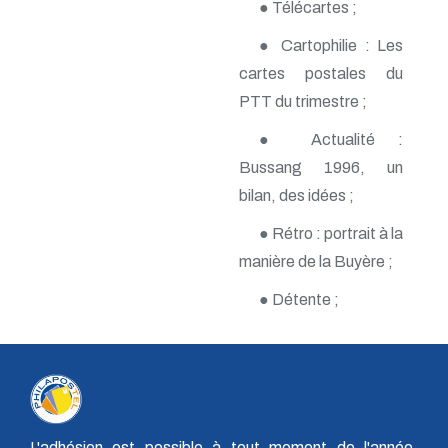
● Télécartes ;
n° 118 - Janvier 2004
n° 117 - Octobre 2003
● Cartophilie : Les
n° 116 - Juillet 2003
n° 115 - Avril 2003
cartes postales du
n° 114 - Janvier 2003
PTT du trimestre ;
n° 113 - Octobre 2002
n° 112 - Juillet 2002
● Actualité :
n° 111 - Avril 2002
Bussang 1996, un
n° 110 - Janvier 2002
n° 109 - Octobre 2001
bilan, des idées ;
n° 108 -Juillet 2001
n° 107 - Avril 2001
● Rétro : portrait à la
n° 106 - Janvier 2001
manière de la Buyère ;
n° 105 - Octobre 2000
n° 104 - Juillet 2000
● Détente ;
n° 103 - Avril 2000
n° 102 - Janvier 2000
n° 100/01 - Octobre 1999
n° 99 - Avril 1999
n° 74 - Janvier 1999
n° 73 - Octobre 1998
n° 72 - Juillet 1998
L'adhésion est possible à tout moment de l'année,
n° 71 - Avril 1998