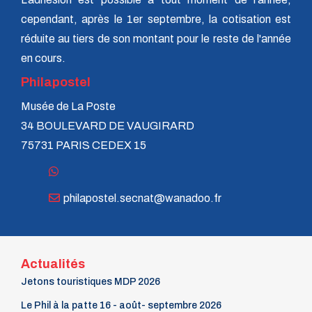
n° 70 - Janvier 1998
cependant, après le 1er septembre, la cotisation est
n° 69 - Octobre 1997
réduite au tiers de son montant pour le reste de l'année
n° 68 - Juillet 1997
n° 67 - Avril 1997
en cours.
n° 66 - Janvier 1997
Philapostel
n° 65 - Octobre 1996
n° 64 - Juillet 1996
Musée de La Poste
n° 63 - Avril 1996
34 BOULEVARD DE VAUGIRARD
n° 62 - Janvier 1996
n° 61 - Octobre 1995
75731 PARIS CEDEX 15
n° 60 - Juillet 1995
n° 59 - Avril 1995
n° 58 - Janvier 1995
n° 57 - Octobre 1994
philapostel.secnat@wanadoo.fr
n° 56 - Juillet 1994
n° 55 - Avril 1994
n° 54 - Janvier 1994
n° 53 - Octobre 1993
Actualités
n° 52 - Juillet 1993
n° 51 - Avril 1993
Jetons touristiques MDP 2026
n° 50 - Janvier 1993
Le Phil à la patte 16 - août- septembre 2026
n° 49 - Octobre 1992