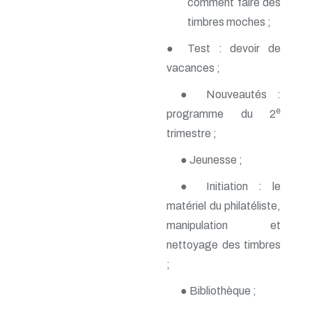
comment faire des
n° 140 - Juillet 2009
timbres moches ;
n° 139 - Avril 2009
n° 138 - Janvier 2009
● Test : devoir de
n° 137 - Octobre 2008
n° 136 - Juillet 2008
vacances ;
n° 135 - Avril 2008
● Nouveautés :
n° 134 - Janvier 2008
n° 133 - Octobre 2007
e
programme du 2
n° 132 - Juillet 2007
trimestre ;
n° 131 - Avril 2007
n° 130 - Janvier 2007
● Jeunesse ;
n° 129 - Octobre 2006
n° 128 - Juillet 2006
● Initiation : le
n° 127 - Avril 2006
matériel du philatéliste,
n° 126 - Janvier 2006
n° 125 - Octobre 2005
manipulation et
n° 124 - Juillet 2005
nettoyage des timbres
n° 123 - Avril 2005
n° 122 - Janvier 2005
;
n° 121 - Octobre 2004
n° 120 - Juillet 2004
● Bibliothèque ;
n° 119 - Avril 2004