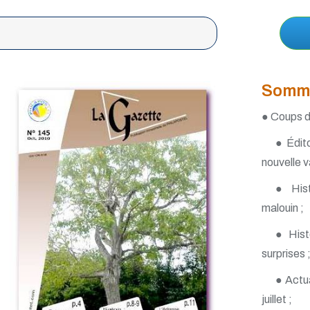
Somm
● Coups d
● Édito
nouvelle v
● Hist
malouin ;
● Histo
surprises 
● Actua
juillet ;