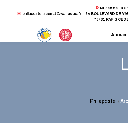
Musée de La P
philapostel.secnat@wanadoo.fr
34 BOULEVARD DE V
75731 PARIS CEDE
Accueil
L
Philapostel
/
Arc