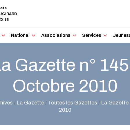
oste
AUGIRARD
X 15
National
Associations
Services
Jeunes
a Gazette n° 145
Octobre 2010
hives
/
La Gazette
/
Toutes les Gazettes
/
La Gazette 
2010