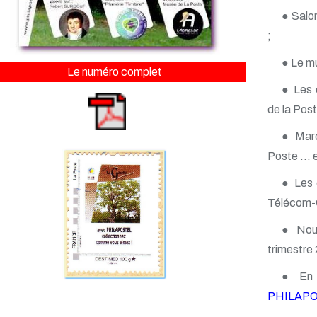
● Salon
;
● Le m
Le numéro complet
● Les 
de la Post
● Marco
Poste ... 
● Les 
Télécom-
● Nouv
trimestre
● En r
PHILAP