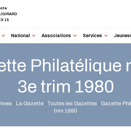
oste
AUGIRARD
X 15
National
Associations
Services
Jeunes
tte Philatélique n
3e trim 1980
hives
/
La Gazette
/
Toutes les Gazettes
/
Gazette Phil
trim 1980