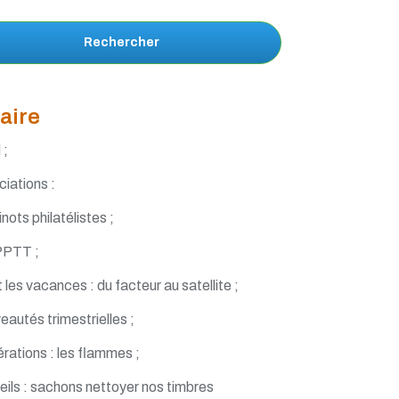
Rechercher
aire
 ;
iations :
nots philatélistes ;
PTT ;
les vacances : du facteur au satellite ;
autés trimestrielles ;
érations : les flammes ;
ils : sachons nettoyer nos timbres