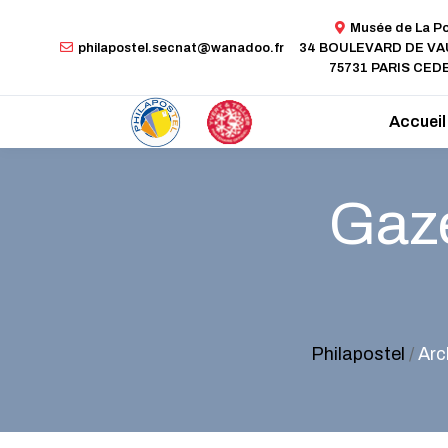
Musée de La P
philapostel.secnat@wanadoo.fr
34 BOULEVARD DE V
75731 PARIS CEDE
Accueil
Gaze
Philapostel
/
Arc