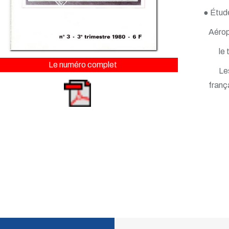
● Étud
Aérop
le 
Le numéro complet
Le
franç