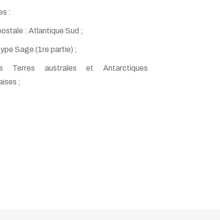
es :
ostale : Atlantique Sud ;
type Sage (1re partie) ;
s Terres australes et Antarctiques
aises ;