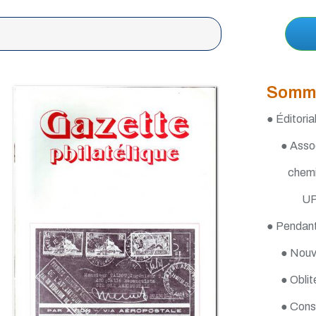
Somm
● Éditorial
● Assoc
chemi
UP
● Pendant 
● Nouve
● Oblit
● Conse