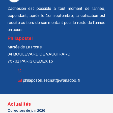
n° 118 - Janvier 2004
n° 117 - Octobre 2003
L'adhésion est possible à tout moment de l'année,
n° 116 - Juillet 2003
cependant, après le 1er septembre, la cotisation est
n° 115 - Avril 2003
n° 114 - Janvier 2003
réduite au tiers de son montant pour le reste de l'année
n° 113 - Octobre 2002
en cours.
n° 112 - Juillet 2002
n° 111 - Avril 2002
Philapostel
n° 110 - Janvier 2002
Musée de La Poste
n° 109 - Octobre 2001
n° 108 -Juillet 2001
34 BOULEVARD DE VAUGIRARD
n° 107 - Avril 2001
75731 PARIS CEDEX 15
n° 106 - Janvier 2001
n° 105 - Octobre 2000
n° 104 - Juillet 2000
n° 103 - Avril 2000
philapostel.secnat@wanadoo.fr
n° 102 - Janvier 2000
n° 100/01 - Octobre 1999
n° 99 - Avril 1999
n° 74 - Janvier 1999
n° 73 - Octobre 1998
Actualités
n° 72 - Juillet 1998
Collectors de juin 2026
n° 71 - Avril 1998