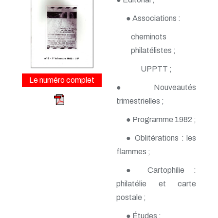
n° 163 - Avril 2015
n° 162 - Janvier 2015
● Associations :
n° 161 - Octobre 2014
n° 160 - Juillet 2014
cheminots
n° 159 - Avril 2014
philatélistes ;
n° 158 - Janvier 2014
n° 157 - Octobre 2013
UPPTT ;
n° 156 -Juillet 2013
n° 155 - Avril 2013
Le numéro complet
● Nouveautés
n° 154 - Janvier 2013
n° 153 - Octobre 2012
trimestrielles ;
n° 152 - Juillet 2012
n° 151 - Avril 2012
● Programme 1982 ;
n° 150 - Janvier 2012
● Oblitérations : les
n° 149 - Octobre 2011
n° 148 - Juillet 2011
flammes ;
n° 147 - Avril 2011
n° 146 - Janvier 2011
● Cartophilie :
n° 145 - Octobre 2010
philatélie et carte
n° 144 - Juillet 2010
n° 143 - Avril 2010
postale ;
n° 142 - Janvier 2010
● Études :
n° 141 - Octobre 2009