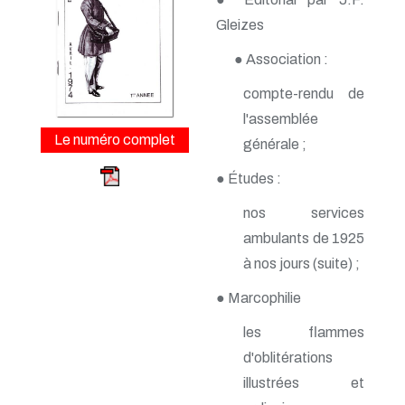
n° 163 - Avril 2015
n° 162 - Janvier 2015
Gleizes
n° 161 - Octobre 2014
n° 160 - Juillet 2014
● Association :
n° 159 - Avril 2014
compte-rendu de
n° 158 - Janvier 2014
n° 157 - Octobre 2013
l'assemblée
n° 156 -Juillet 2013
Le numéro complet
générale ;
n° 155 - Avril 2013
n° 154 - Janvier 2013
● Études :
n° 153 - Octobre 2012
n° 152 - Juillet 2012
nos services
n° 151 - Avril 2012
ambulants de 1925
n° 150 - Janvier 2012
n° 149 - Octobre 2011
à nos jours (suite) ;
n° 148 - Juillet 2011
n° 147 - Avril 2011
● Marcophilie
n° 146 - Janvier 2011
n° 145 - Octobre 2010
les flammes
n° 144 - Juillet 2010
d'oblitérations
n° 143 - Avril 2010
illustrées et
n° 142 - Janvier 2010
n° 141 - Octobre 2009