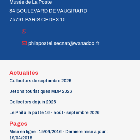
Musée de La Poste
n° 118 - Janvier 2004
n° 117 - Octobre 2003
34 BOULEVARD DE VAUGIRARD
n° 116 - Juillet 2003
75731 PARIS CEDEX 15
n° 115 - Avril 2003
n° 114 - Janvier 2003
n° 113 - Octobre 2002
n° 112 - Juillet 2002
philapostel.secnat@wanadoo.fr
n° 111 - Avril 2002
n° 110 - Janvier 2002
n° 109 - Octobre 2001
n° 108 -Juillet 2001
n° 107 - Avril 2001
Actualités
n° 106 - Janvier 2001
Collectors de septembre 2026
n° 105 - Octobre 2000
n° 104 - Juillet 2000
Jetons touristiques MDP 2026
n° 103 - Avril 2000
Collectors de juin 2026
n° 102 - Janvier 2000
n° 100/01 - Octobre 1999
Le Phil à la patte 16 - août- septembre 2026
n° 99 - Avril 1999
n° 74 - Janvier 1999
Pages
n° 73 - Octobre 1998
Mise en ligne : 15/04/2016 - Dernière mise à jour :
n° 72 - Juillet 1998
19/04/2018
n° 71 - Avril 1998